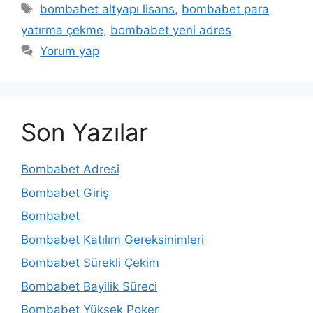
Etiketler
bombabet altyapı lisans
,
bombabet para
yatırma çekme
,
bombabet yeni adres
Yorum yap
Son Yazılar
Bombabet Adresi
Bombabet Giriş
Bombabet
Bombabet Katılım Gereksinimleri
Bombabet Sürekli Çekim
Bombabet Bayilik Süreci
Bombabet Yüksek Poker