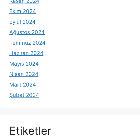
Kasım 2024
Ekim 2024
Eylül 2024
Ağustos 2024
Temmuz 2024
Haziran 2024
Mayıs 2024
Nisan 2024
Mart 2024
Şubat 2024
Etiketler