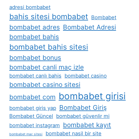
adresi bombabet
bahis sitesi bombabet
Bombabet
bombabet adres
Bombabet Adresi
bombabet bahis
bombabet bahis sitesi
bombabet bonus
bombabet canli maç izle
bombabet canlı bahis
bombabet casino
bombabet casino sitesi
bombabet girisi
bombabet com
Bombabet Giriş
bombabet giris yap
Bombabet Güncel
bombabet güvenlir mi
bombabet kayıt
bombabet instagram
bombabet nasil bir site
bombabet maç sitesi