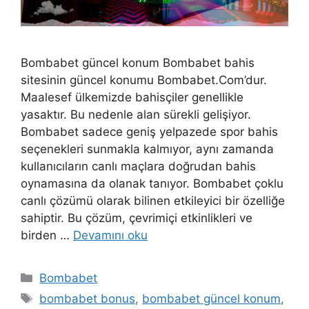
Bombabet güncel konum Bombabet bahis
sitesinin güncel konumu Bombabet.Com’dur.
Maalesef ülkemizde bahisçiler genellikle
yasaktır. Bu nedenle alan sürekli gelişiyor.
Bombabet sadece geniş yelpazede spor bahis
seçenekleri sunmakla kalmıyor, aynı zamanda
kullanıcıların canlı maçlara doğrudan bahis
oynamasına da olanak tanıyor. Bombabet çoklu
canlı çözümü olarak bilinen etkileyici bir özelliğe
sahiptir. Bu çözüm, çevrimiçi etkinlikleri ve
birden …
Devamını oku
Kategoriler
Bombabet
Etiketler
bombabet bonus
,
bombabet güncel konum
,