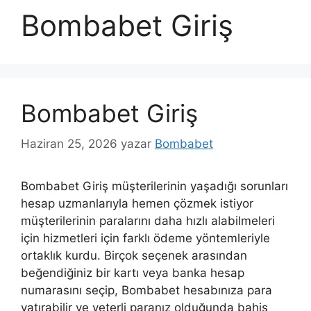
Bombabet Giriş
Bombabet Giriş
Haziran 25, 2026
yazar
Bombabet
Bombabet Giriş müşterilerinin yaşadığı sorunları
hesap uzmanlarıyla hemen çözmek istiyor
müşterilerinin paralarını daha hızlı alabilmeleri
için hizmetleri için farklı ödeme yöntemleriyle
ortaklık kurdu. Birçok seçenek arasından
beğendiğiniz bir kartı veya banka hesap
numarasını seçip, Bombabet hesabınıza para
yatırabilir ve yeterli paranız olduğunda bahis