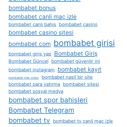
bombabet bonus
bombabet canli maç izle
bombabet canlı bahis
bombabet casino
bombabet casino sitesi
bombabet girisi
bombabet com
Bombabet Giriş
bombabet giris yap
Bombabet Güncel
bombabet güvenlir mi
bombabet kayıt
bombabet instagram
bombabet nasil bir site
bombabet maç sitesi
bombabet para yatırma
bombabet sitesi
bombabet sosyal medya
bombabet spor bahisleri
Bombabet Telegram
bombabet tv
bombabet tv canli maç izle