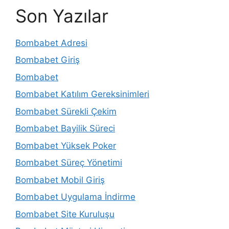
Son Yazılar
Bombabet Adresi
Bombabet Giriş
Bombabet
Bombabet Katılım Gereksinimleri
Bombabet Sürekli Çekim
Bombabet Bayilik Süreci
Bombabet Yüksek Poker
Bombabet Süreç Yönetimi
Bombabet Mobil Giriş
Bombabet Uygulama İndirme
Bombabet Site Kuruluşu