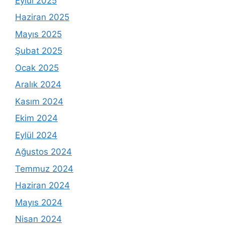
Eylül 2025
Haziran 2025
Mayıs 2025
Şubat 2025
Ocak 2025
Aralık 2024
Kasım 2024
Ekim 2024
Eylül 2024
Ağustos 2024
Temmuz 2024
Haziran 2024
Mayıs 2024
Nisan 2024