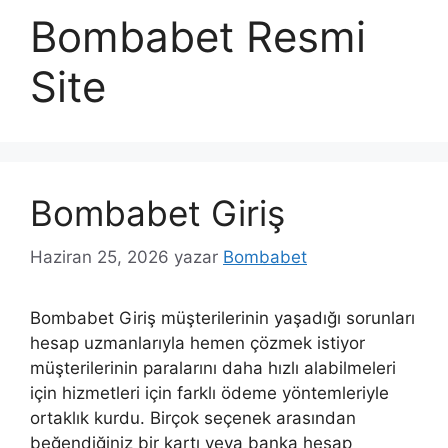
Bombabet Resmi
Site
Bombabet Giriş
Haziran 25, 2026
yazar
Bombabet
Bombabet Giriş müşterilerinin yaşadığı sorunları
hesap uzmanlarıyla hemen çözmek istiyor
müşterilerinin paralarını daha hızlı alabilmeleri
için hizmetleri için farklı ödeme yöntemleriyle
ortaklık kurdu. Birçok seçenek arasından
beğendiğiniz bir kartı veya banka hesap