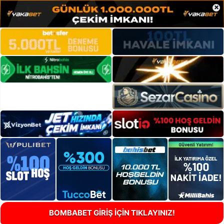
×
BOMBABET GİRİŞ İÇİN TIKLAYINIZ!