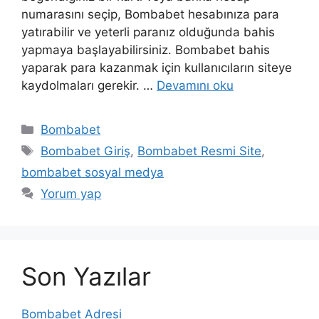
numarasını seçip, Bombabet hesabınıza para
yatırabilir ve yeterli paranız olduğunda bahis
yapmaya başlayabilirsiniz. Bombabet bahis
yaparak para kazanmak için kullanıcıların siteye
kaydolmaları gerekir. …
Devamını oku
Kategoriler
Bombabet
Etiketler
Bombabet Giriş
,
Bombabet Resmi Site
,
bombabet sosyal medya
Yorum yap
Son Yazılar
Bombabet Adresi