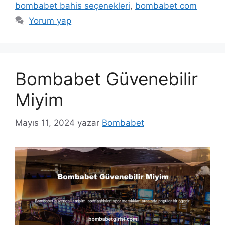
bombabet bahis seçenekleri
,
bombabet com
Yorum yap
Bombabet Güvenebilir
Miyim
Mayıs 11, 2024
yazar
Bombabet