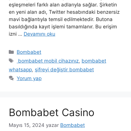
eşleşmeleri farklı alan adlarıyla sağlar. Şirketin
en yeni alan adı, Twitter hesabındaki benzersiz
mavi bağlantıyla temsil edilmektedir. Butona
basıldığında kayıt işlemi tamamlanır. Bu erişim
izni …
Devamını oku
Kategoriler
Bombabet
Etiketler
bombabet mobil cihazınız
,
bombabet
whatsapp
,
şifreyi değiştir bombabet
Yorum yap
Bombabet Casino
Mayıs 15, 2024
yazar
Bombabet