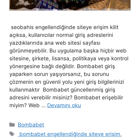
seobahis engellendiğinde siteye erişim kilit
açıksa, kullanıcılar normal giriş adreslerini
yazdıklarında ana web sitesi sayfası
görünmeyebilir. Bu uygulama başka hiçbir web
sitesine, şirkete, lisansa, politikaya veya kontrol
yönergesine bağlı değildir. Bombabet giriş
yaparken sorun yaşıyorsanız, bu sorunu
çözmenin en güvenli yolu yeni giriş bilgilerinizi
kullanmaktır Bombabet güncellenmiş giriş
adresini verebilir misiniz? Bombabet erişebilir
miyim? Web …
Devamını oku
Kategoriler
Bombabet
Etiketler
bombabet engellendiğinde siteye erişim
,