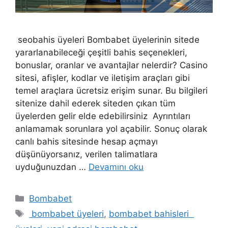
seobahis üyeleri Bombabet üyelerinin sitede
yararlanabileceği çeşitli bahis seçenekleri,
bonuslar, oranlar ve avantajlar nelerdir? Casino
sitesi, afişler, kodlar ve iletişim araçları gibi
temel araçlara ücretsiz erişim sunar. Bu bilgileri
sitenize dahil ederek siteden çıkan tüm
üyelerden gelir elde edebilirsiniz Ayrıntıları
anlamamak sorunlara yol açabilir. Sonuç olarak
canlı bahis sitesinde hesap açmayı
düşünüyorsanız, verilen talimatlara
uyduğunuzdan …
Devamını oku
Kategoriler
Bombabet
Etiketler
bombabet üyeleri
,
bombabet bahisleri