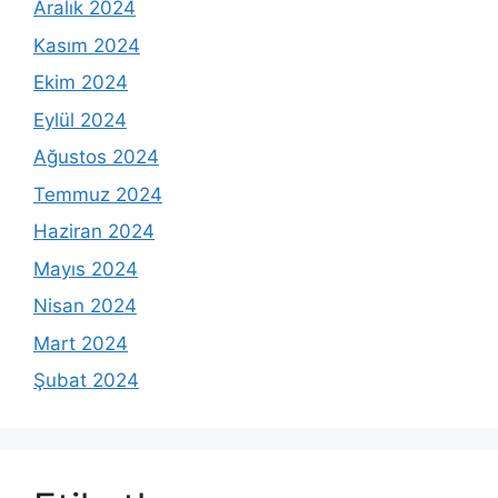
Aralık 2024
Kasım 2024
Ekim 2024
Eylül 2024
Ağustos 2024
Temmuz 2024
Haziran 2024
Mayıs 2024
Nisan 2024
Mart 2024
Şubat 2024