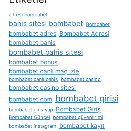
adresi bombabet
bahis sitesi bombabet
Bombabet
bombabet adres
Bombabet Adresi
bombabet bahis
bombabet bahis sitesi
bombabet bonus
bombabet canli maç izle
bombabet canlı bahis
bombabet casino
bombabet casino sitesi
bombabet girisi
bombabet com
Bombabet Giriş
bombabet giris yap
Bombabet Güncel
bombabet güvenlir mi
bombabet kayıt
bombabet instagram