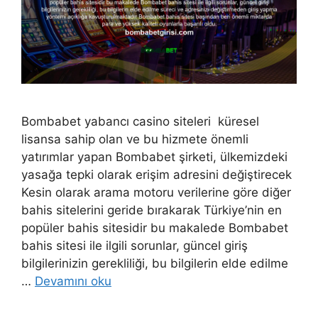
Bombabet yabancı casino siteleri küresel
lisansa sahip olan ve bu hizmete önemli
yatırımlar yapan Bombabet şirketi, ülkemizdeki
yasağa tepki olarak erişim adresini değiştirecek
Kesin olarak arama motoru verilerine göre diğer
bahis sitelerini geride bırakarak Türkiye’nin en
popüler bahis sitesidir bu makalede Bombabet
bahis sitesi ile ilgili sorunlar, güncel giriş
bilgilerinizin gerekliliği, bu bilgilerin elde edilme
…
Devamını oku