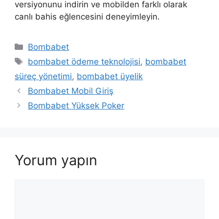
versiyonunu indirin ve mobilden farklı olarak
canlı bahis eğlencesini deneyimleyin.
Kategoriler
Bombabet
Etiketler
bombabet ödeme teknolojisi
,
bombabet
süreç yönetimi
,
bombabet üyelik
Bombabet Mobil Giriş
Bombabet Yüksek Poker
Yorum yapın
Yorum