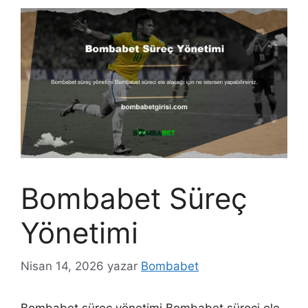
Bombabet Süreç
Yönetimi
Nisan 14, 2026
yazar
Bombabet