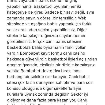
bahis veya canlı bahis hizmetine giriş
yapabilirsiniz. Basketbol oyunları her iki
kategoriye de girer. Sadece bir sayı değil, aynı
zamanda sayının görsel bir temsilidir. Web
sitesinde ve aşağıda bahis yapmak için farklı
yollar arasından seçim yapabilirsiniz. Diğer
sitelerle karşılaştırdığınızda sayıları hemen
görebilirsiniz. Birçok canlı bahis sitesinin
basketbolda bahis oynamanın farklı yolları
vardır. Bombabet kayıt formu canlı casino
hakkında güvenilirdir, basketbol ligleri açısından
araştırdığımızda, eksiksiz bir dizinle karşılaşırız
ve site Bombabet devre dışı bırakılması
herhangi bir şekilde sınırlamıyor. Canlı bahis
sitesi çok fazla deneyime sahiptir ve para söz
konusu olduğunda diğer şirketlerle aynı
kurallara uymak zorunda değildir. Sektör iyi
gidiyor ve daha fazla para kazanıyor. Canlı