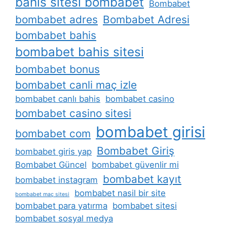
bahis sitesi bombabet
Bombabet
bombabet adres
Bombabet Adresi
bombabet bahis
bombabet bahis sitesi
bombabet bonus
bombabet canli maç izle
bombabet canlı bahis
bombabet casino
bombabet casino sitesi
bombabet girisi
bombabet com
Bombabet Giriş
bombabet giris yap
Bombabet Güncel
bombabet güvenlir mi
bombabet kayıt
bombabet instagram
bombabet nasil bir site
bombabet maç sitesi
bombabet para yatırma
bombabet sitesi
bombabet sosyal medya