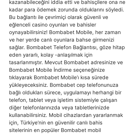
kazanabileceğini iddia etti ve bahisçilere ona ne
kadar para ödemek zorunda olduklarını söyledi.
Bu bağlantı ile çevrimiçi olarak güvenli ve
eğlenceli casino oyunları ve bahisler
oynayabilirsiniz! Bombabet Mobile, her zaman
ve her yerde canlı oyunlara bahse girmenizi
sağlar. Bombabet Telefon Bağlantısı, göze hitap
eden yararlı, kolay -anlaşılmak için
tasarlanmıştır. Mevcut Bombabet adresinize ve
Bombabet Mobile İndirme seçeneğinize
tıklayarak Bombabet Mobile’ı kısa sürede
yükleyeceksiniz. Bombabet cep telefonunuza
bağlı oldukları sürece, uygulamayı herhangi bir
telefon, tablet veya işletim sistemiyle çalışan
diğer telefonlarınızda veya tabletlerinizde
kullanabilirsiniz. Mobil cihazlardan yararlanmak
için, Türkiye’nin en güvenilir canlı bahis
sitelerinin en popüler Bombabet mobil