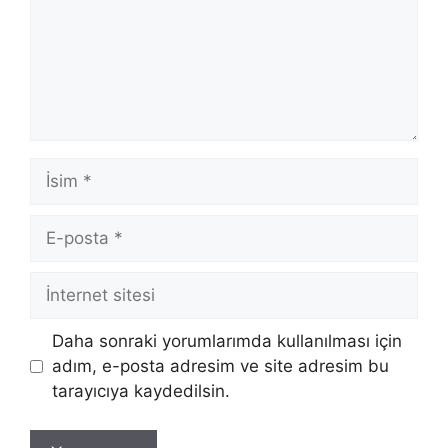
İsim
E-
posta
İnternet
sitesi
Daha sonraki yorumlarımda kullanılması için
adım, e-posta adresim ve site adresim bu
tarayıcıya kaydedilsin.