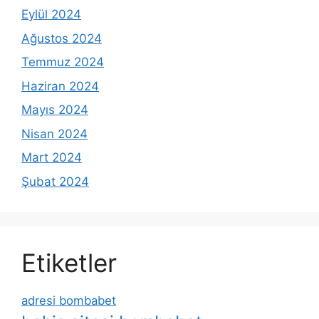
Eylül 2024
Ağustos 2024
Temmuz 2024
Haziran 2024
Mayıs 2024
Nisan 2024
Mart 2024
Şubat 2024
Etiketler
adresi bombabet