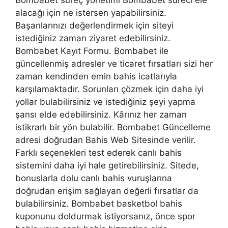
Bombabet süreç yönetimi Bombabet süreci ele
alacağı için ne istersen yapabilirsiniz.
Başarılarınızı değerlendirmek için siteyi
istediğiniz zaman ziyaret edebilirsiniz.
Bombabet Kayıt Formu. Bombabet ile
güncellenmiş adresler ve ticaret fırsatları sizi her
zaman kendinden emin bahis icatlarıyla
karşılamaktadır. Sorunları çözmek için daha iyi
yollar bulabilirsiniz ve istediğiniz şeyi yapma
şansı elde edebilirsiniz. Kârınız her zaman
istikrarlı bir yön bulabilir. Bombabet Güncelleme
adresi doğrudan Bahis Web Sitesinde verilir.
Farklı seçenekleri test ederek canlı bahis
sistemini daha iyi hale getirebilirsiniz. Sitede,
bonuslarla dolu canlı bahis vuruşlarına
doğrudan erişim sağlayan değerli fırsatlar da
bulabilirsiniz. Bombabet basketbol bahis
kuponunu doldurmak istiyorsanız, önce spor