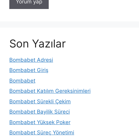
Son Yazılar
Bombabet Adresi
Bombabet Giriş
Bombabet
Bombabet Katılım Gereksinimleri
Bombabet Sürekli Çekim
Bombabet Bayilik Süreci
Bombabet Yüksek Poker
Bombabet Süreç Yönetimi