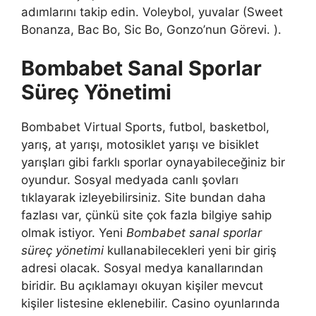
adımlarını takip edin. Voleybol, yuvalar (Sweet
Bonanza, Bac Bo, Sic Bo, Gonzo’nun Görevi. ).
Bombabet Sanal Sporlar
Süreç Yönetimi
Bombabet Virtual Sports, futbol, basketbol,
yarış, at yarışı, motosiklet yarışı ve bisiklet
yarışları gibi farklı sporlar oynayabileceğiniz bir
oyundur. Sosyal medyada canlı şovları
tıklayarak izleyebilirsiniz. Site bundan daha
fazlası var, çünkü site çok fazla bilgiye sahip
olmak istiyor. Yeni
Bombabet sanal sporlar
süreç yönetimi
kullanabilecekleri yeni bir giriş
adresi olacak. Sosyal medya kanallarından
biridir. Bu açıklamayı okuyan kişiler mevcut
kişiler listesine eklenebilir. Casino oyunlarında