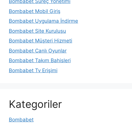
Bombabet Süreç Yönetimi
Bombabet Mobil Giriş
Bombabet Uygulama İndirme
Bombabet Site Kuruluşu
Bombabet Müşteri Hizmeti
Bombabet Canlı Oyunlar
Bombabet Takım Bahisleri
Bombabet Tv Erişimi
Kategoriler
Bombabet