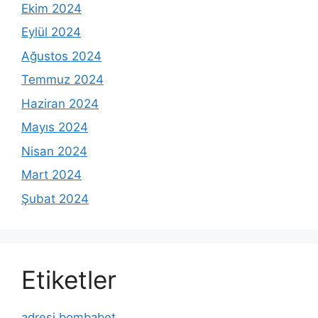
Ekim 2024
Eylül 2024
Ağustos 2024
Temmuz 2024
Haziran 2024
Mayıs 2024
Nisan 2024
Mart 2024
Şubat 2024
Etiketler
adresi bombabet