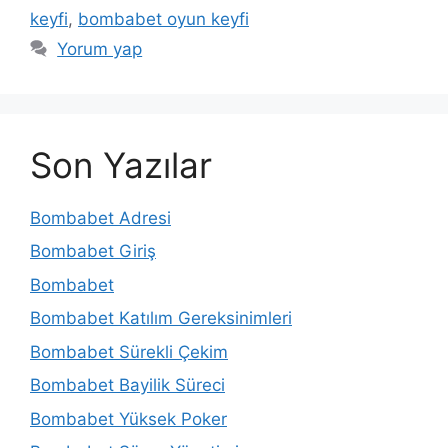
keyfi
,
bombabet oyun keyfi
Yorum yap
Son Yazılar
Bombabet Adresi
Bombabet Giriş
Bombabet
Bombabet Katılım Gereksinimleri
Bombabet Sürekli Çekim
Bombabet Bayilik Süreci
Bombabet Yüksek Poker