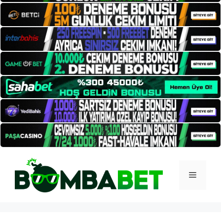
İçeriğe
atla
Menü