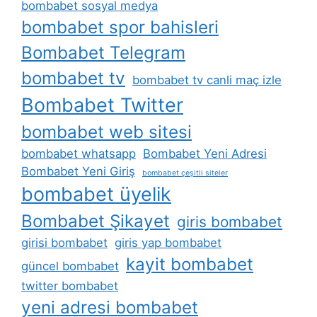
bombabet sosyal medya
bombabet spor bahisleri
Bombabet Telegram
bombabet tv
bombabet tv canli maç izle
Bombabet Twitter
bombabet web sitesi
bombabet whatsapp
Bombabet Yeni Adresi
Bombabet Yeni Giriş
bombabet çeşitli siteler
bombabet üyelik
Bombabet Şikayet
giris bombabet
girisi bombabet
giris yap bombabet
kayit bombabet
güncel bombabet
twitter bombabet
yeni adresi bombabet