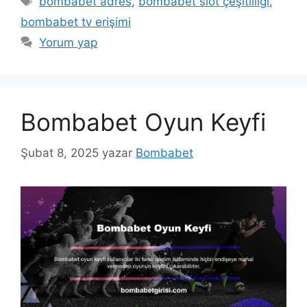
bombabet adres
,
bombabet slot çeşitliliği
,
bombabet tv erişimi
Yorum yap
Bombabet Oyun Keyfi
Şubat 8, 2025
yazar
Bombabet