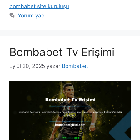
bombabet site kuruluşu
Yorum yap
Bombabet Tv Erişimi
Eylül 20, 2025
yazar
Bombabet