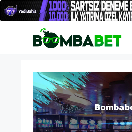
İçeriğe
atla