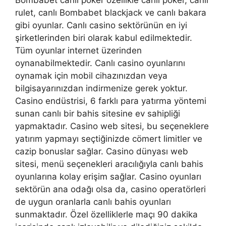
Bombabet canlı poker özellikle canlı poker, canlı
rulet, canlı Bombabet blackjack ve canlı bakara
gibi oyunlar. Canlı casino sektörünün en iyi
şirketlerinden biri olarak kabul edilmektedir.
Tüm oyunlar internet üzerinden
oynanabilmektedir. Canlı casino oyunlarını
oynamak için mobil cihazınızdan veya
bilgisayarınızdan indirmenize gerek yoktur.
Casino endüstrisi, 6 farklı para yatırma yöntemi
sunan canlı bir bahis sitesine ev sahipliği
yapmaktadır. Casino web sitesi, bu seçeneklere
yatırım yapmayı seçtiğinizde cömert limitler ve
cazip bonuslar sağlar. Casino dünyası web
sitesi, menü seçenekleri aracılığıyla canlı bahis
oyunlarına kolay erişim sağlar. Casino oyunları
sektörün ana odağı olsa da, casino operatörleri
de uygun oranlarla canlı bahis oyunları
sunmaktadır. Özel özelliklerle maçı 90 dakika