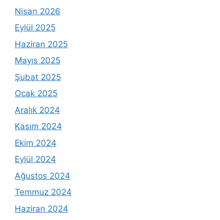
Nisan 2026
Eylül 2025
Haziran 2025
Mayıs 2025
Şubat 2025
Ocak 2025
Aralık 2024
Kasım 2024
Ekim 2024
Eylül 2024
Ağustos 2024
Temmuz 2024
Haziran 2024