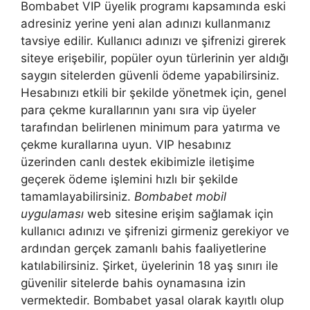
Bombabet VIP üyelik programı kapsamında eski
adresiniz yerine yeni alan adınızı kullanmanız
tavsiye edilir. Kullanıcı adınızı ve şifrenizi girerek
siteye erişebilir, popüler oyun türlerinin yer aldığı
saygın sitelerden güvenli ödeme yapabilirsiniz.
Hesabınızı etkili bir şekilde yönetmek için, genel
para çekme kurallarının yanı sıra vip üyeler
tarafından belirlenen minimum para yatırma ve
çekme kurallarına uyun. VIP hesabınız
üzerinden canlı destek ekibimizle iletişime
geçerek ödeme işlemini hızlı bir şekilde
tamamlayabilirsiniz.
Bombabet mobil
uygulaması
web sitesine erişim sağlamak için
kullanıcı adınızı ve şifrenizi girmeniz gerekiyor ve
ardından gerçek zamanlı bahis faaliyetlerine
katılabilirsiniz. Şirket, üyelerinin 18 yaş sınırı ile
güvenilir sitelerde bahis oynamasına izin
vermektedir. Bombabet yasal olarak kayıtlı olup