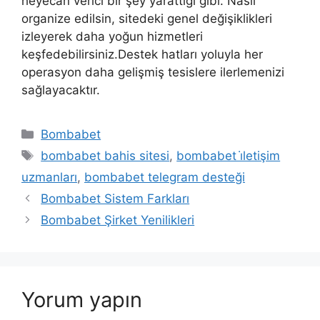
heyecan verici bir şey yarattığı gibi. Nasıl
organize edilsin, sitedeki genel değişiklikleri
izleyerek daha yoğun hizmetleri
keşfedebilirsiniz.Destek hatları yoluyla her
operasyon daha gelişmiş tesislere ilerlemenizi
sağlayacaktır.
Kategoriler
Bombabet
Etiketler
bombabet bahis sitesi
,
bombabet i̇letişim
uzmanları
,
bombabet telegram desteği
Bombabet Sistem Farkları
Bombabet Şirket Yenilikleri
Yorum yapın