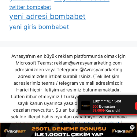
twitter bombabet
yeni adresi bombabet
yeni giris bombabet
Avrasya'nın en büyük reklam platformunda olmak için
Microsoft Teams:
reklam@avrasyamarketing.com
adresimizden veya Telegram: @Avrasyamarketing
adresimizden irtibat kurabilirsiniz. (Tek iletişim
adreslerimiz teams / telegram ve mail adresimizdir.
Harici hiçbir iletişim adresimiz bulunmamaktadır.
Lütfen itibar etmeyiniz.) Türkiye yasalarına göre 7258
sayılı kanun uyarınca yasa dışı bahis oynamanın
cezaları mevcuttur. Şu an bulunduğunuz site hiç bir
şekilde illegal bahis oyunları oynatmıyor ve oynamaya
aracı olmuyordur.
markajbet
|
kalebet
|
basaribet
|
×
betstra
|
kratosbet
|
sahibet
|
redwin
|
kupavipsitesi
"