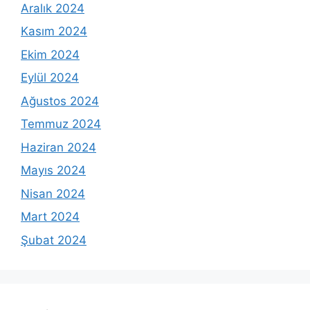
Aralık 2024
Kasım 2024
Ekim 2024
Eylül 2024
Ağustos 2024
Temmuz 2024
Haziran 2024
Mayıs 2024
Nisan 2024
Mart 2024
Şubat 2024