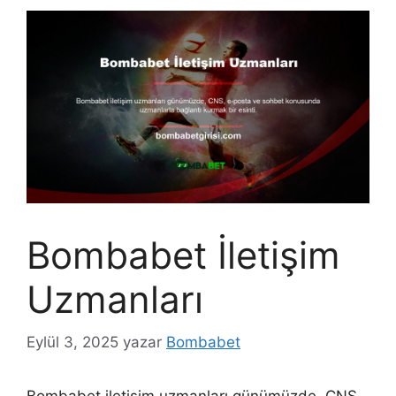
Bombabet İletişim
Uzmanları
Eylül 3, 2025
yazar
Bombabet