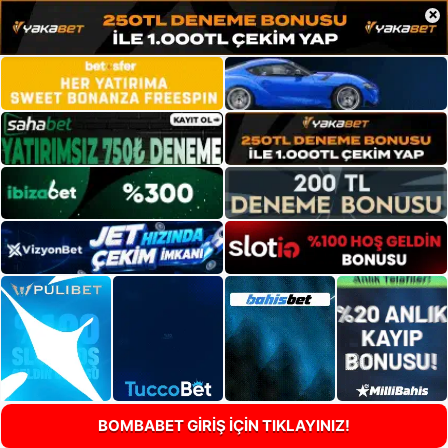
×
BOMBABET GİRİŞ İÇİN TIKLAYINIZ!