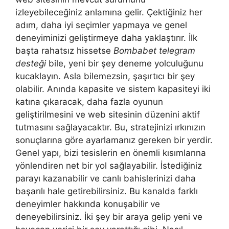
izleyebileceğiniz anlamına gelir. Çektiğiniz her
adım, daha iyi seçimler yapmaya ve genel
deneyiminizi geliştirmeye daha yaklaştırır. İlk
başta rahatsız hissetse
Bombabet telegram
desteği
bile, yeni bir şey deneme yolculuğunu
kucaklayın. Asla bilemezsin, şaşırtıcı bir şey
olabilir. Anında kapasite ve sistem kapasiteyi iki
katına çıkaracak, daha fazla oyunun
geliştirilmesini ve web sitesinin düzenini aktif
tutmasını sağlayacaktır. Bu, stratejinizi ırkınızın
sonuçlarına göre ayarlamanız gereken bir yerdir.
Genel yapı, bizi tesislerin en önemli kısımlarına
yönlendiren net bir yol sağlayabilir. İstediğiniz
parayı kazanabilir ve canlı bahislerinizi daha
başarılı hale getirebilirsiniz. Bu kanalda farklı
deneyimler hakkında konuşabilir ve
deneyebilirsiniz. İki şey bir araya gelip yeni ve