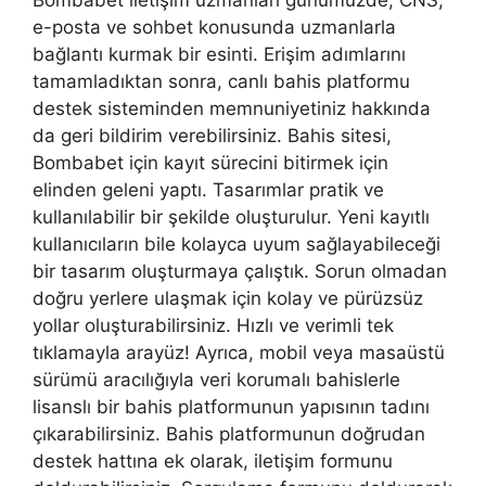
Bombabet iletişim uzmanları günümüzde, CNS,
e-posta ve sohbet konusunda uzmanlarla
bağlantı kurmak bir esinti. Erişim adımlarını
tamamladıktan sonra, canlı bahis platformu
destek sisteminden memnuniyetiniz hakkında
da geri bildirim verebilirsiniz. Bahis sitesi,
Bombabet için kayıt sürecini bitirmek için
elinden geleni yaptı. Tasarımlar pratik ve
kullanılabilir bir şekilde oluşturulur. Yeni kayıtlı
kullanıcıların bile kolayca uyum sağlayabileceği
bir tasarım oluşturmaya çalıştık. Sorun olmadan
doğru yerlere ulaşmak için kolay ve pürüzsüz
yollar oluşturabilirsiniz. Hızlı ve verimli tek
tıklamayla arayüz! Ayrıca, mobil veya masaüstü
sürümü aracılığıyla veri korumalı bahislerle
lisanslı bir bahis platformunun yapısının tadını
çıkarabilirsiniz. Bahis platformunun doğrudan
destek hattına ek olarak, iletişim formunu