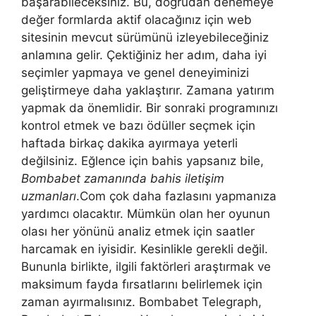
başarabileceksiniz. Bu, doğrudan denemeye
değer formlarda aktif olacağınız için web
sitesinin mevcut sürümünü izleyebileceğiniz
anlamına gelir. Çektiğiniz her adım, daha iyi
seçimler yapmaya ve genel deneyiminizi
geliştirmeye daha yaklaştırır. Zamana yatırım
yapmak da önemlidir. Bir sonraki programınızı
kontrol etmek ve bazı ödüller seçmek için
haftada birkaç dakika ayırmaya yeterli
değilsiniz. Eğlence için bahis yapsanız bile,
Bombabet zamanında bahis iletişim
uzmanları
.Com çok daha fazlasını yapmanıza
yardımcı olacaktır. Mümkün olan her oyunun
olası her yönünü analiz etmek için saatler
harcamak en iyisidir. Kesinlikle gerekli değil.
Bununla birlikte, ilgili faktörleri araştırmak ve
maksimum fayda fırsatlarını belirlemek için
zaman ayırmalısınız. Bombabet Telegraph,