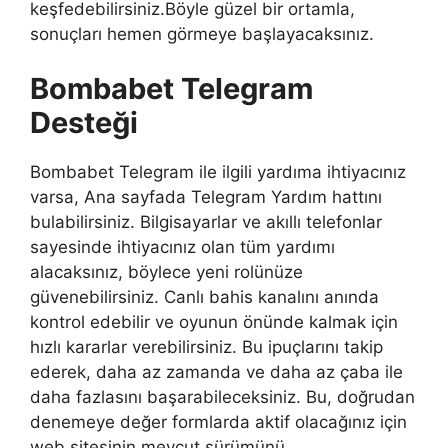
keşfedebilirsiniz.Böyle güzel bir ortamla,
sonuçları hemen görmeye başlayacaksınız.
Bombabet Telegram
Desteği
Bombabet Telegram ile ilgili yardıma ihtiyacınız
varsa, Ana sayfada Telegram Yardım hattını
bulabilirsiniz. Bilgisayarlar ve akıllı telefonlar
sayesinde ihtiyacınız olan tüm yardımı
alacaksınız, böylece yeni rolünüze
güvenebilirsiniz. Canlı bahis kanalını anında
kontrol edebilir ve oyunun önünde kalmak için
hızlı kararlar verebilirsiniz. Bu ipuçlarını takip
ederek, daha az zamanda ve daha az çaba ile
daha fazlasını başarabileceksiniz. Bu, doğrudan
denemeye değer formlarda aktif olacağınız için
web sitesinin mevcut sürümünü