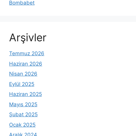
Bombabet
Arşivler
Temmuz 2026
Haziran 2026
Nisan 2026
Eylül 2025
Haziran 2025
Mayıs 2025
Şubat 2025
Ocak 2025
Aralık 2024