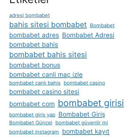
adresi bombabet
bahis sitesi bombabet
Bombabet
bombabet adres
Bombabet Adresi
bombabet bahis
bombabet bahis sitesi
bombabet bonus
bombabet canli maç izle
bombabet canlı bahis
bombabet casino
bombabet casino sitesi
bombabet girisi
bombabet com
Bombabet Giriş
bombabet giris yap
Bombabet Güncel
bombabet güvenlir mi
bombabet kayıt
bombabet instagram