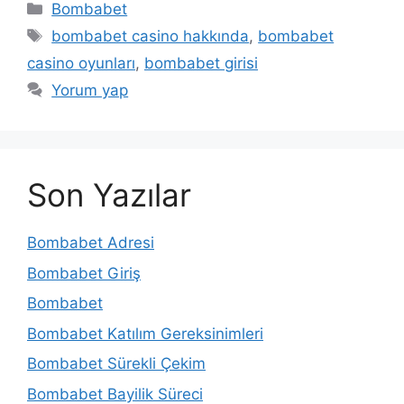
Kategoriler
Bombabet
Etiketler
bombabet casino hakkında
,
bombabet
casino oyunları
,
bombabet girisi
Yorum yap
Son Yazılar
Bombabet Adresi
Bombabet Giriş
Bombabet
Bombabet Katılım Gereksinimleri
Bombabet Sürekli Çekim
Bombabet Bayilik Süreci