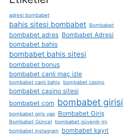
adresi bombabet
bahis sitesi bombabet
Bombabet
bombabet adres
Bombabet Adresi
bombabet bahis
bombabet bahis sitesi
bombabet bonus
bombabet canli maç izle
bombabet canlı bahis
bombabet casino
bombabet casino sitesi
bombabet girisi
bombabet com
Bombabet Giriş
bombabet giris yap
Bombabet Güncel
bombabet güvenlir mi
bombabet kayıt
bombabet instagram