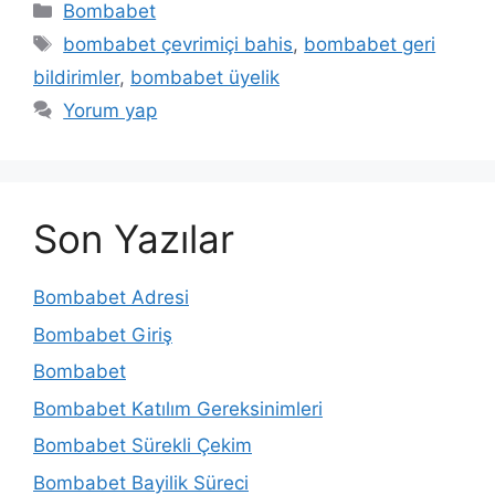
Kategoriler
Bombabet
Etiketler
bombabet çevrimiçi bahis
,
bombabet geri
bildirimler
,
bombabet üyelik
Yorum yap
Son Yazılar
Bombabet Adresi
Bombabet Giriş
Bombabet
Bombabet Katılım Gereksinimleri
Bombabet Sürekli Çekim
Bombabet Bayilik Süreci