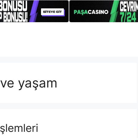
 ve yaşam
şlemleri