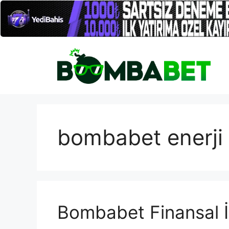
İçeriğe
atla
bombabet enerji
Bombabet Finansal İ