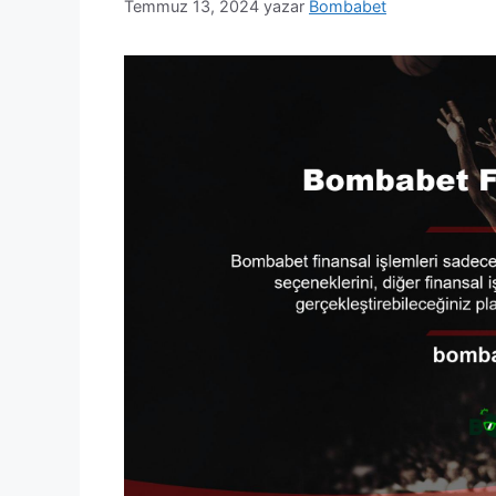
Temmuz 13, 2024
yazar
Bombabet