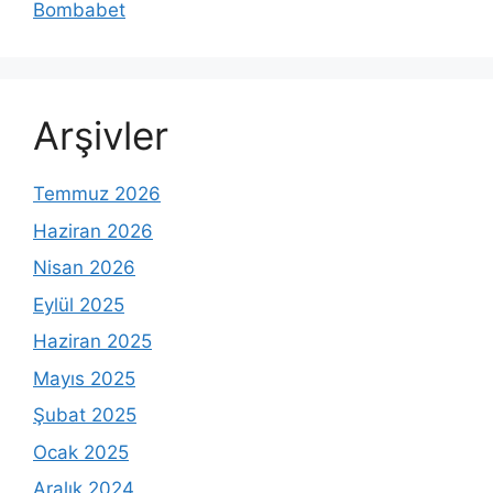
Bombabet
Arşivler
Temmuz 2026
Haziran 2026
Nisan 2026
Eylül 2025
Haziran 2025
Mayıs 2025
Şubat 2025
Ocak 2025
Aralık 2024