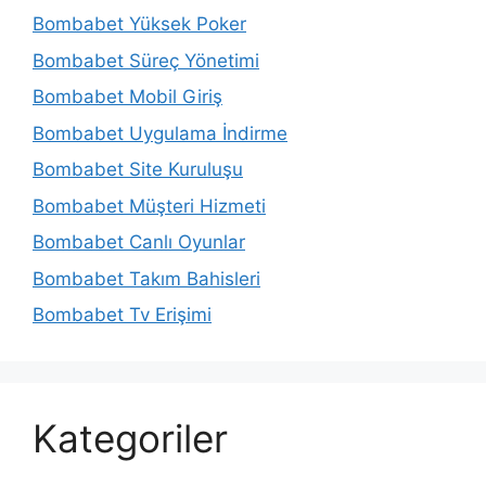
Bombabet Yüksek Poker
Bombabet Süreç Yönetimi
Bombabet Mobil Giriş
Bombabet Uygulama İndirme
Bombabet Site Kuruluşu
Bombabet Müşteri Hizmeti
Bombabet Canlı Oyunlar
Bombabet Takım Bahisleri
Bombabet Tv Erişimi
Kategoriler