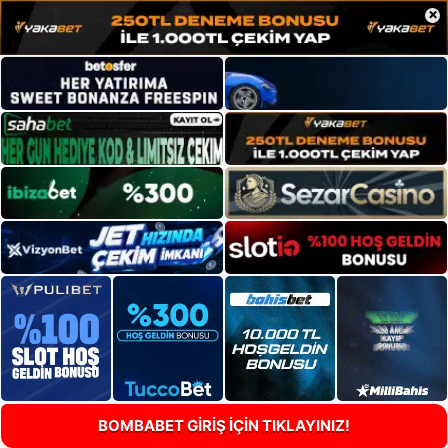
×
BOMBABET GİRİŞ İÇİN TIKLAYINIZ!