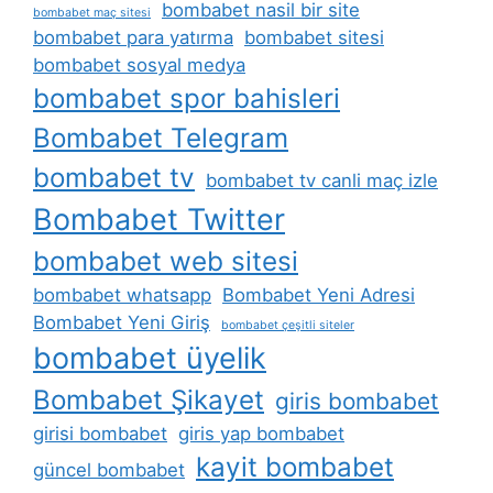
bombabet nasil bir site
bombabet maç sitesi
bombabet para yatırma
bombabet sitesi
bombabet sosyal medya
bombabet spor bahisleri
Bombabet Telegram
bombabet tv
bombabet tv canli maç izle
Bombabet Twitter
bombabet web sitesi
bombabet whatsapp
Bombabet Yeni Adresi
Bombabet Yeni Giriş
bombabet çeşitli siteler
bombabet üyelik
Bombabet Şikayet
giris bombabet
girisi bombabet
giris yap bombabet
kayit bombabet
güncel bombabet