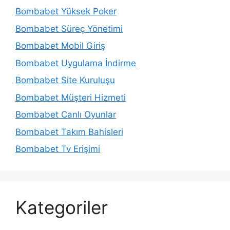
Bombabet Yüksek Poker
Bombabet Süreç Yönetimi
Bombabet Mobil Giriş
Bombabet Uygulama İndirme
Bombabet Site Kuruluşu
Bombabet Müşteri Hizmeti
Bombabet Canlı Oyunlar
Bombabet Takım Bahisleri
Bombabet Tv Erişimi
Kategoriler