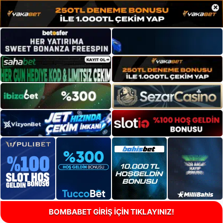
×
BOMBABET GİRİŞ İÇİN TIKLAYINIZ!