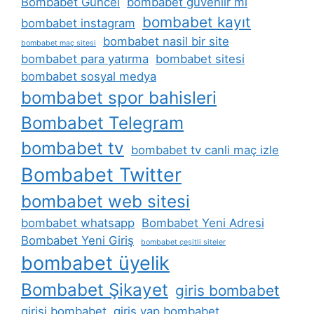
Bombabet Güncel
bombabet güvenlir mi
bombabet kayıt
bombabet instagram
bombabet nasil bir site
bombabet maç sitesi
bombabet para yatırma
bombabet sitesi
bombabet sosyal medya
bombabet spor bahisleri
Bombabet Telegram
bombabet tv
bombabet tv canli maç izle
Bombabet Twitter
bombabet web sitesi
bombabet whatsapp
Bombabet Yeni Adresi
Bombabet Yeni Giriş
bombabet çeşitli siteler
bombabet üyelik
Bombabet Şikayet
giris bombabet
girisi bombabet
giris yap bombabet