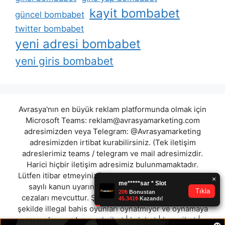
kayit bombabet
güncel bombabet
twitter bombabet
yeni adresi bombabet
yeni giris bombabet
Avrasya'nın en büyük reklam platformunda olmak için
Microsoft Teams:
reklam@avrasyamarketing.com
adresimizden veya Telegram: @Avrasyamarketing
adresimizden irtibat kurabilirsiniz. (Tek iletişim
adreslerimiz teams / telegram ve mail adresimizdir.
Harici hiçbir iletişim adresimiz bulunmamaktadır.
Lütfen itibar etmeyiniz.) Türkiye yasalarına göre 7258
sayılı kanun uyarınca yasa dışı bahis oynamanın
cezaları mevcuttur. Şu an bulunduğunuz site hiç bir
şekilde illegal bahis oyunları oynatmıyor ve oynamaya
aracı olmuyordur.
markajbet
|
kalebet
|
basaribet
|