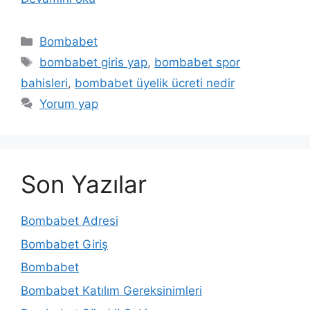
Kategoriler
Bombabet
Etiketler
bombabet giris yap
,
bombabet spor
bahisleri
,
bombabet üyelik ücreti nedir
Yorum yap
Son Yazılar
Bombabet Adresi
Bombabet Giriş
Bombabet
Bombabet Katılım Gereksinimleri