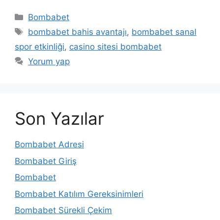
Kategoriler
Bombabet
Etiketler
bombabet bahis avantajı
,
bombabet sanal
spor etkinliği
,
casino sitesi bombabet
Yorum yap
Son Yazılar
Bombabet Adresi
Bombabet Giriş
Bombabet
Bombabet Katılım Gereksinimleri
Bombabet Sürekli Çekim