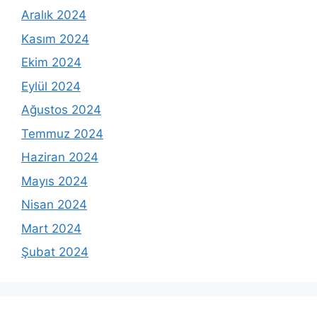
Aralık 2024
Kasım 2024
Ekim 2024
Eylül 2024
Ağustos 2024
Temmuz 2024
Haziran 2024
Mayıs 2024
Nisan 2024
Mart 2024
Şubat 2024