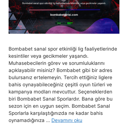
Bombabet sanal spor etkinliği lig faaliyetlerinde
kesintiler veya gecikmeler yaşandı.
Muhasebecilerin görev ve sorumluluklarını
açıklayabilir misiniz? Bombabet gibi bir adres
bulursanız ertelemeyin. Tercih ettiğiniz liglere
bahis oynayabileceğiniz çeşitli oyun türleri ve
kampanya modları mevcuttur. Seçeneklerden
biri Bombabet Sanal Sporlardır. Bana göre bu
sezon için en uygun seçim. Bombabet Sanal
Sporlarla karşılaştığınızda ne kadar bahis
oynamadığınıza …
Devamını oku