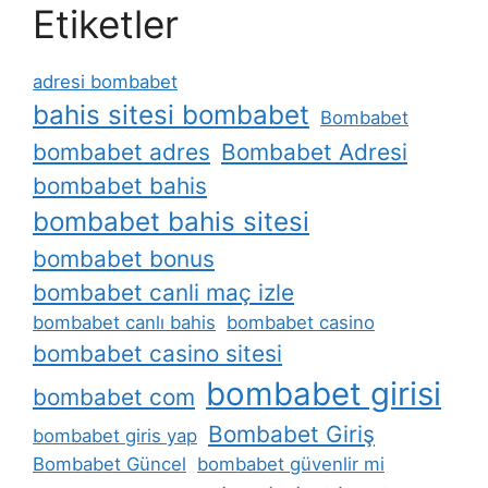
Etiketler
adresi bombabet
bahis sitesi bombabet
Bombabet
bombabet adres
Bombabet Adresi
bombabet bahis
bombabet bahis sitesi
bombabet bonus
bombabet canli maç izle
bombabet canlı bahis
bombabet casino
bombabet casino sitesi
bombabet girisi
bombabet com
Bombabet Giriş
bombabet giris yap
Bombabet Güncel
bombabet güvenlir mi