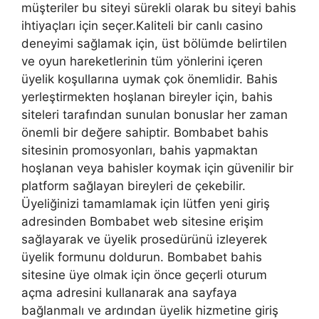
müşteriler bu siteyi sürekli olarak bu siteyi bahis
ihtiyaçları için seçer.Kaliteli bir canlı casino
deneyimi sağlamak için, üst bölümde belirtilen
ve oyun hareketlerinin tüm yönlerini içeren
üyelik koşullarına uymak çok önemlidir. Bahis
yerleştirmekten hoşlanan bireyler için, bahis
siteleri tarafından sunulan bonuslar her zaman
önemli bir değere sahiptir. Bombabet bahis
sitesinin promosyonları, bahis yapmaktan
hoşlanan veya bahisler koymak için güvenilir bir
platform sağlayan bireyleri de çekebilir.
Üyeliğinizi tamamlamak için lütfen yeni giriş
adresinden Bombabet web sitesine erişim
sağlayarak ve üyelik prosedürünü izleyerek
üyelik formunu doldurun. Bombabet bahis
sitesine üye olmak için önce geçerli oturum
açma adresini kullanarak ana sayfaya
bağlanmalı ve ardından üyelik hizmetine giriş