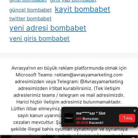
kayit bombabet
güncel bombabet
twitter bombabet
yeni adresi bombabet
yeni giris bombabet
Avrasya'nın en büyük reklam platformunda olmak için
Microsoft Teams:
reklam@avrasyamarketing.com
adresimizden veya Telegram: @Avrasyamarketing
adresimizden irtibat kurabilirsiniz. (Tek iletişim
adreslerimiz teams / telegram ve mail adresimizdir.
Harici hiçbir iletişim adresimiz bulunmamaktadır.
Lütfen itibar etmeyiniz.) Türkiye yasalarına göre 7258
sayılı kanun uyarınca yasa dışı bahis oynamanın
cezaları mevcuttur. Şu an bulunduğunuz site hiç bir
şekilde illegal bahis oyunları oynatmıyor ve oynamaya
aracı olmuyordur.
markajbet
|
kalebet
|
basaribet
|