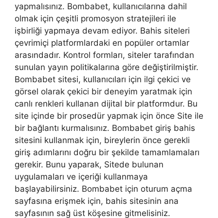
yapmalısınız. Bombabet, kullanıcılarına dahil
olmak için çeşitli promosyon stratejileri ile
işbirliği yapmaya devam ediyor. Bahis siteleri
çevrimiçi platformlardaki en popüler ortamlar
arasındadır. Kontrol formları, siteler tarafından
sunulan yayın politikalarına göre değiştirilmiştir.
Bombabet sitesi, kullanıcıları için ilgi çekici ve
görsel olarak çekici bir deneyim yaratmak için
canlı renkleri kullanan dijital bir platformdur. Bu
site içinde bir prosedür yapmak için önce Site ile
bir bağlantı kurmalısınız. Bombabet giriş bahis
sitesini kullanmak için, bireylerin önce gerekli
giriş adımlarını doğru bir şekilde tamamlamaları
gerekir. Bunu yaparak, Sitede bulunan
uygulamaları ve içeriği kullanmaya
başlayabilirsiniz. Bombabet için oturum açma
sayfasına erişmek için, bahis sitesinin ana
sayfasının sağ üst köşesine gitmelisiniz.