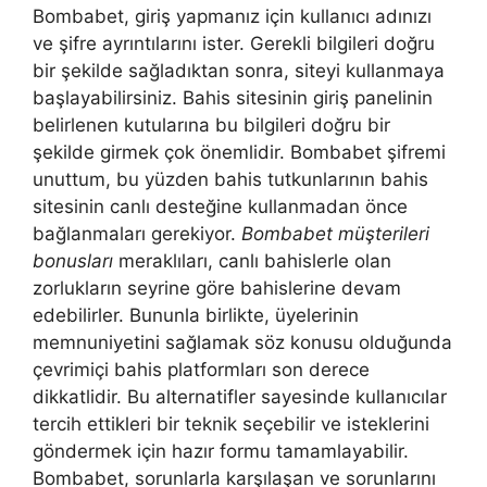
Bombabet, giriş yapmanız için kullanıcı adınızı
ve şifre ayrıntılarını ister. Gerekli bilgileri doğru
bir şekilde sağladıktan sonra, siteyi kullanmaya
başlayabilirsiniz. Bahis sitesinin giriş panelinin
belirlenen kutularına bu bilgileri doğru bir
şekilde girmek çok önemlidir. Bombabet şifremi
unuttum, bu yüzden bahis tutkunlarının bahis
sitesinin canlı desteğine kullanmadan önce
bağlanmaları gerekiyor.
Bombabet müşterileri
bonusları
meraklıları, canlı bahislerle olan
zorlukların seyrine göre bahislerine devam
edebilirler. Bununla birlikte, üyelerinin
memnuniyetini sağlamak söz konusu olduğunda
çevrimiçi bahis platformları son derece
dikkatlidir. Bu alternatifler sayesinde kullanıcılar
tercih ettikleri bir teknik seçebilir ve isteklerini
göndermek için hazır formu tamamlayabilir.
Bombabet, sorunlarla karşılaşan ve sorunlarını