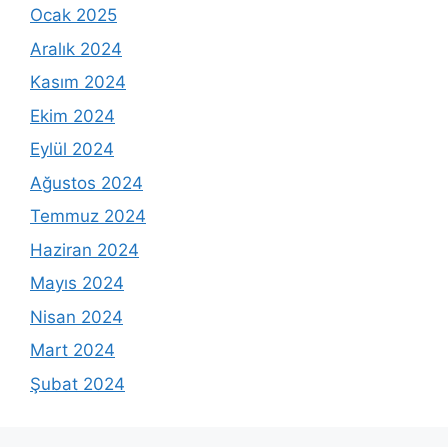
Ocak 2025
Aralık 2024
Kasım 2024
Ekim 2024
Eylül 2024
Ağustos 2024
Temmuz 2024
Haziran 2024
Mayıs 2024
Nisan 2024
Mart 2024
Şubat 2024