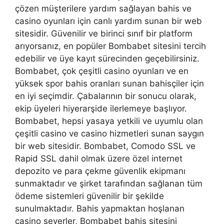
çözen müşterilere yardım sağlayan bahis ve
casino oyunları için canlı yardım sunan bir web
sitesidir. Güvenilir ve birinci sınıf bir platform
arıyorsanız, en popüler Bombabet sitesini tercih
edebilir ve üye kayıt sürecinden geçebilirsiniz.
Bombabet, çok çeşitli casino oyunları ve en
yüksek spor bahis oranları sunan bahisçiler için
en iyi seçimdir. Çabalarının bir sonucu olarak,
ekip üyeleri hiyerarşide ilerlemeye başlıyor.
Bombabet, hepsi yasaya yetkili ve uyumlu olan
çeşitli casino ve casino hizmetleri sunan saygın
bir web sitesidir. Bombabet, Comodo SSL ve
Rapid SSL dahil olmak üzere özel internet
depozito ve para çekme güvenlik ekipmanı
sunmaktadır ve şirket tarafından sağlanan tüm
ödeme sistemleri güvenilir bir şekilde
sunulmaktadır. Bahis yapmaktan hoşlanan
casino severler, Bombabet bahis sitesini