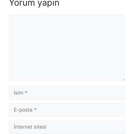
Yorum yapın
Yorum
İsim
E-
posta
İnternet
sitesi