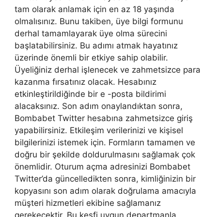
tam olarak anlamak için en az 18 yaşında
olmalısınız. Bunu takiben, üye bilgi formunu
derhal tamamlayarak üye olma sürecini
başlatabilirsiniz. Bu adımı atmak hayatınız
üzerinde önemli bir etkiye sahip olabilir.
Üyeliğiniz derhal işlenecek ve zahmetsizce para
kazanma fırsatınız olacak. Hesabınız
etkinleştirildiğinde bir e -posta bildirimi
alacaksınız. Son adım onaylandıktan sonra,
Bombabet Twitter hesabına zahmetsizce giriş
yapabilirsiniz. Etkileşim verilerinizi ve kişisel
bilgilerinizi istemek için. Formların tamamen ve
doğru bir şekilde doldurulmasını sağlamak çok
önemlidir. Oturum açma adresinizi Bombabet
Twitter’da güncelledikten sonra, kimliğinizin bir
kopyasını son adım olarak doğrulama amacıyla
müşteri hizmetleri ekibine sağlamanız
gerekecektir. Bu keşfi uygun departmanla