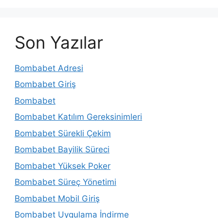
Son Yazılar
Bombabet Adresi
Bombabet Giriş
Bombabet
Bombabet Katılım Gereksinimleri
Bombabet Sürekli Çekim
Bombabet Bayilik Süreci
Bombabet Yüksek Poker
Bombabet Süreç Yönetimi
Bombabet Mobil Giriş
Bombabet Uygulama İndirme