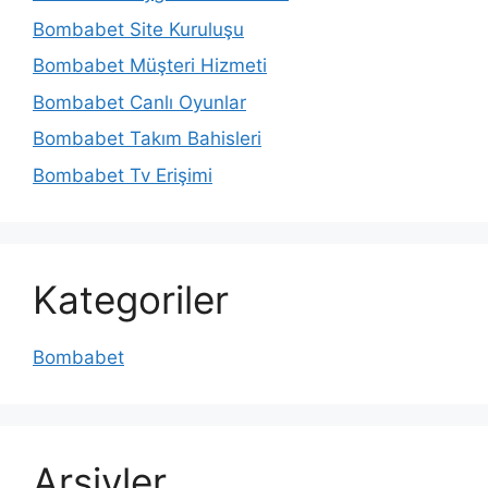
Bombabet Site Kuruluşu
Bombabet Müşteri Hizmeti
Bombabet Canlı Oyunlar
Bombabet Takım Bahisleri
Bombabet Tv Erişimi
Kategoriler
Bombabet
Arşivler