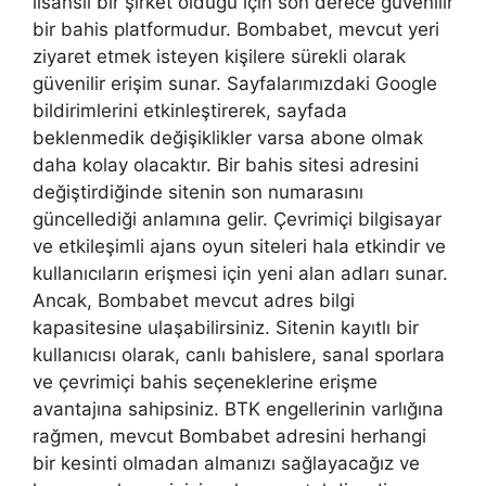
lisanslı bir şirket olduğu için son derece güvenilir
bir bahis platformudur. Bombabet, mevcut yeri
ziyaret etmek isteyen kişilere sürekli olarak
güvenilir erişim sunar. Sayfalarımızdaki Google
bildirimlerini etkinleştirerek, sayfada
beklenmedik değişiklikler varsa abone olmak
daha kolay olacaktır. Bir bahis sitesi adresini
değiştirdiğinde sitenin son numarasını
güncellediği anlamına gelir. Çevrimiçi bilgisayar
ve etkileşimli ajans oyun siteleri hala etkindir ve
kullanıcıların erişmesi için yeni alan adları sunar.
Ancak, Bombabet mevcut adres bilgi
kapasitesine ulaşabilirsiniz. Sitenin kayıtlı bir
kullanıcısı olarak, canlı bahislere, sanal sporlara
ve çevrimiçi bahis seçeneklerine erişme
avantajına sahipsiniz. BTK engellerinin varlığına
rağmen, mevcut Bombabet adresini herhangi
bir kesinti olmadan almanızı sağlayacağız ve