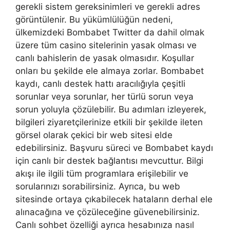
gerekli sistem gereksinimleri ve gerekli adres
görüntülenir. Bu yükümlülüğün nedeni,
ülkemizdeki Bombabet Twitter da dahil olmak
üzere tüm casino sitelerinin yasak olması ve
canlı bahislerin de yasak olmasıdır. Koşullar
onları bu şekilde ele almaya zorlar. Bombabet
kaydı, canlı destek hattı aracılığıyla çeşitli
sorunlar veya sorunlar, her türlü sorun veya
sorun yoluyla çözülebilir. Bu adımları izleyerek,
bilgileri ziyaretçilerinize etkili bir şekilde ileten
görsel olarak çekici bir web sitesi elde
edebilirsiniz. Başvuru süreci ve Bombabet kaydı
için canlı bir destek bağlantısı mevcuttur. Bilgi
akışı ile ilgili tüm programlara erişilebilir ve
sorularınızı sorabilirsiniz. Ayrıca, bu web
sitesinde ortaya çıkabilecek hataların derhal ele
alınacağına ve çözüleceğine güvenebilirsiniz.
Canlı sohbet özelliği ayrıca hesabınıza nasıl