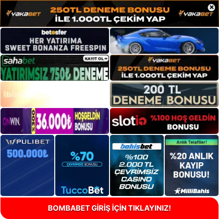
×
BOMBABET GİRİŞ İÇİN TIKLAYINIZ!