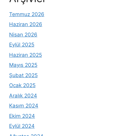
Temmuz 2026
Haziran 2026
Nisan 2026
Eylül 2025
Haziran 2025
Mayıs 2025
Şubat 2025
Ocak 2025
Aralık 2024
Kasım 2024
Ekim 2024
Eylül 2024