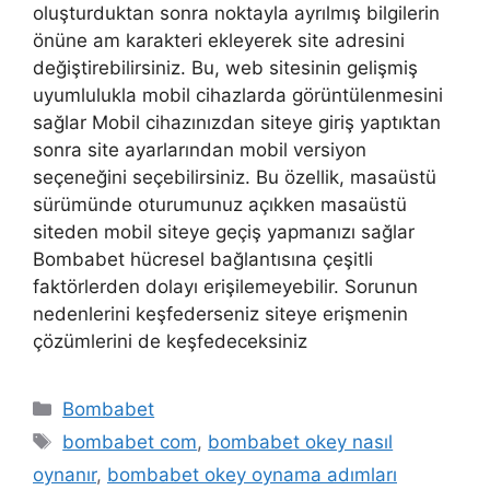
oluşturduktan sonra noktayla ayrılmış bilgilerin
önüne am karakteri ekleyerek site adresini
değiştirebilirsiniz. Bu, web sitesinin gelişmiş
uyumlulukla mobil cihazlarda görüntülenmesini
sağlar Mobil cihazınızdan siteye giriş yaptıktan
sonra site ayarlarından mobil versiyon
seçeneğini seçebilirsiniz. Bu özellik, masaüstü
sürümünde oturumunuz açıkken masaüstü
siteden mobil siteye geçiş yapmanızı sağlar
Bombabet hücresel bağlantısına çeşitli
faktörlerden dolayı erişilemeyebilir. Sorunun
nedenlerini keşfederseniz siteye erişmenin
çözümlerini de keşfedeceksiniz
Kategoriler
Bombabet
Etiketler
bombabet com
,
bombabet okey nasıl
oynanır
,
bombabet okey oynama adımları