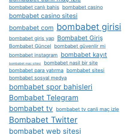
bombabet canlı bahis
bombabet casino
bombabet casino sitesi
bombabet girisi
bombabet com
Bombabet Giriş
bombabet giris yap
Bombabet Güncel
bombabet güvenlir mi
bombabet kayıt
bombabet instagram
bombabet nasil bir site
bombabet maç sitesi
bombabet para yatırma
bombabet sitesi
bombabet sosyal medya
bombabet spor bahisleri
Bombabet Telegram
bombabet tv
bombabet tv canli maç izle
Bombabet Twitter
bombabet web sitesi