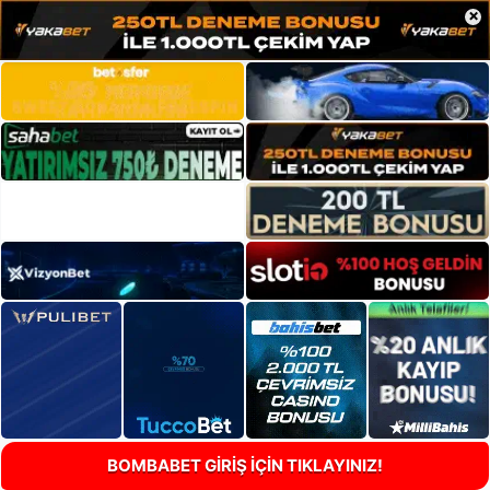
×
BOMBABET GİRİŞ İÇİN TIKLAYINIZ!