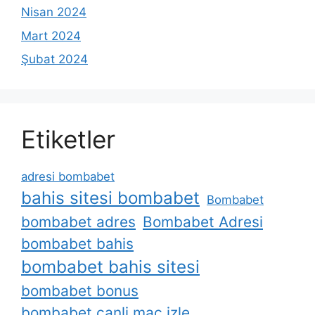
Nisan 2024
Mart 2024
Şubat 2024
Etiketler
adresi bombabet
bahis sitesi bombabet
Bombabet
bombabet adres
Bombabet Adresi
bombabet bahis
bombabet bahis sitesi
bombabet bonus
bombabet canli maç izle