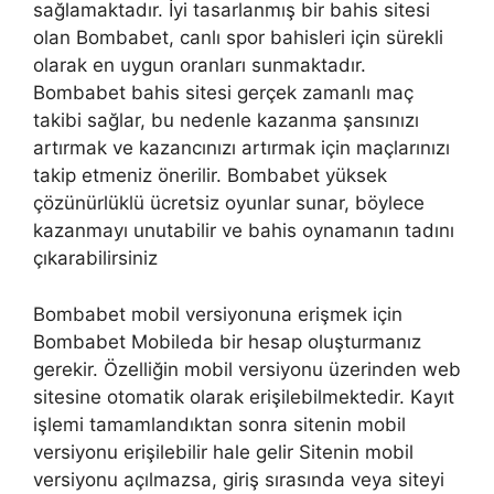
sağlamaktadır. İyi tasarlanmış bir bahis sitesi
olan Bombabet, canlı spor bahisleri için sürekli
olarak en uygun oranları sunmaktadır.
Bombabet bahis sitesi gerçek zamanlı maç
takibi sağlar, bu nedenle kazanma şansınızı
artırmak ve kazancınızı artırmak için maçlarınızı
takip etmeniz önerilir. Bombabet yüksek
çözünürlüklü ücretsiz oyunlar sunar, böylece
kazanmayı unutabilir ve bahis oynamanın tadını
çıkarabilirsiniz
Bombabet mobil versiyonuna erişmek için
Bombabet Mobileda bir hesap oluşturmanız
gerekir. Özelliğin mobil versiyonu üzerinden web
sitesine otomatik olarak erişilebilmektedir. Kayıt
işlemi tamamlandıktan sonra sitenin mobil
versiyonu erişilebilir hale gelir Sitenin mobil
versiyonu açılmazsa, giriş sırasında veya siteyi