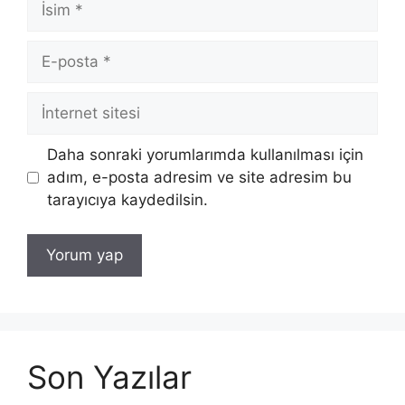
E-
posta
İnternet
sitesi
Daha sonraki yorumlarımda kullanılması için
adım, e-posta adresim ve site adresim bu
tarayıcıya kaydedilsin.
Son Yazılar