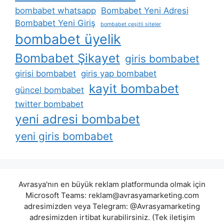
bombabet whatsapp
Bombabet Yeni Adresi
Bombabet Yeni Giriş
bombabet çeşitli siteler
bombabet üyelik
Bombabet Şikayet
giris bombabet
girisi bombabet
giris yap bombabet
kayit bombabet
güncel bombabet
twitter bombabet
yeni adresi bombabet
yeni giris bombabet
Avrasya'nın en büyük reklam platformunda olmak için
Microsoft Teams:
reklam@avrasyamarketing.com
adresimizden veya Telegram: @Avrasyamarketing
adresimizden irtibat kurabilirsiniz. (Tek iletişim