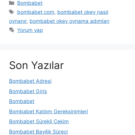
Kategoriler
Bombabet
Etiketler
bombabet com
,
bombabet okey nasıl
oynanır
,
bombabet okey oynama adımları
Yorum yap
Son Yazılar
Bombabet Adresi
Bombabet Giriş
Bombabet
Bombabet Katılım Gereksinimleri
Bombabet Sürekli Çekim
Bombabet Bayilik Süreci