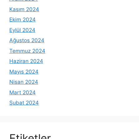
Kasım 2024
Ekim 2024
Eylül 2024
Ağustos 2024
Temmuz 2024
Haziran 2024
Mayıs 2024
Nisan 2024
Mart 2024
Şubat 2024
Etiketler