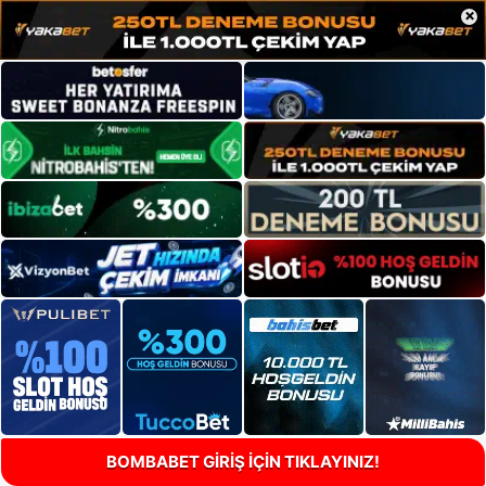
×
BOMBABET GİRİŞ İÇİN TIKLAYINIZ!