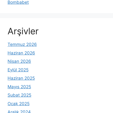
Bombabet
Arşivler
Temmuz 2026
Haziran 2026
Nisan 2026
Eylül 2025
Haziran 2025
Mayıs 2025
Şubat 2025
Ocak 2025
Aralık 2024