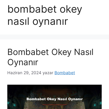
bombabet okey
nasıl oynanır
Bombabet Okey Nasıl
Oynanır
Haziran 29, 2024
yazar
Bombabet